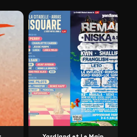
s
Yardland et Le Main