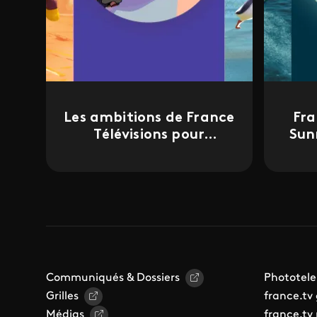
Les ambitions de France
Fra
Télévisions pour
Sun
l'animation
Communiqués & Dossiers
Phototele
Grilles
france.tv
Médias
france.tv