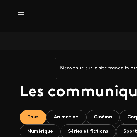
Aller au contenu principal
Bienvenue sur le site france.tv 
Les communiqu
Tous
Animation
Cinéma
Cor
Numérique
Séries et fictions
Sport