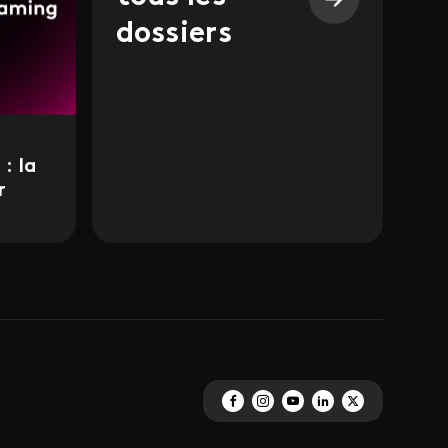
dossiers
: la
r