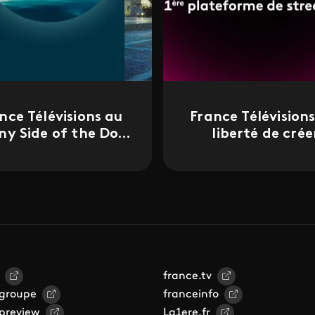
nce Télévisions au
France Télévisions 
ny Side of the Doc
liberté de crée
2026
france.tv
 groupe
franceinfo
 preview
La1ere.fr