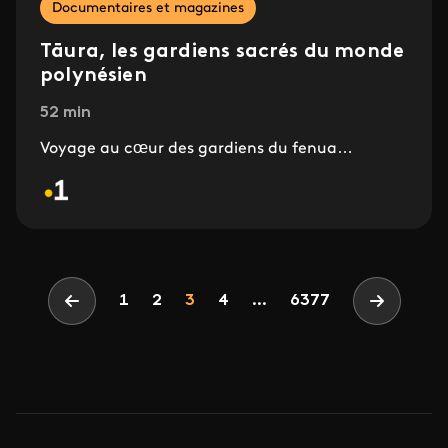
Documentaires et magazines
Tāura, les gardiens sacrés du monde
polynésien
52 min
Voyage au cœur des gardiens du fenua…
Pagination
Page
Page
Page
1
2
3
4
...
6377
Page précédente
Page sui