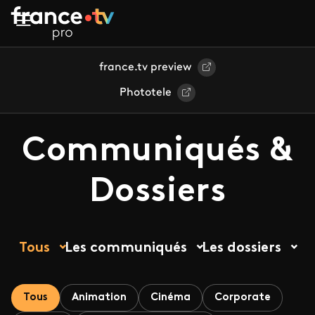
Aller au contenu principal
france.tv preview
Phototele
Communiqués &
Dossiers
Tous
Les communiqués
Les dossiers
Tous
Animation
Cinéma
Corporate