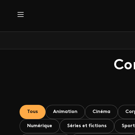
Aller au contenu principal
Co
Tous
Animation
Cinéma
Cor
Numérique
Séries et fictions
Sport