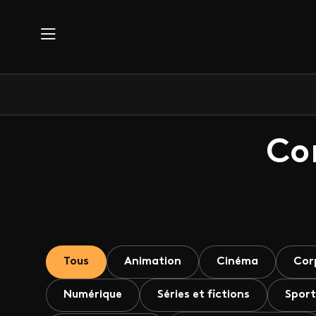
Aller au contenu principal
Co
Tous
Animation
Cinéma
Cor
Numérique
Séries et fictions
Sport