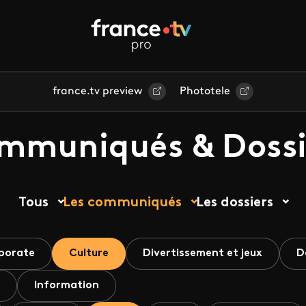
france.tv preview
Phototele
mmuniqués & Dossi
Tous
Les communiqués
Les dossiers
porate
Culture
Divertissement et jeux
D
Information