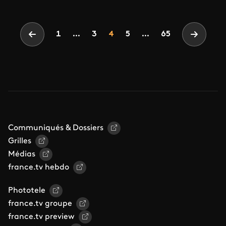
Pagination
Page
Page
Page
1
...
3
4
5
...
65
Page précédente
Page su
Communiqués & Dossiers
Grilles
Médias
france.tv hebdo
Phototele
france.tv groupe
france.tv preview