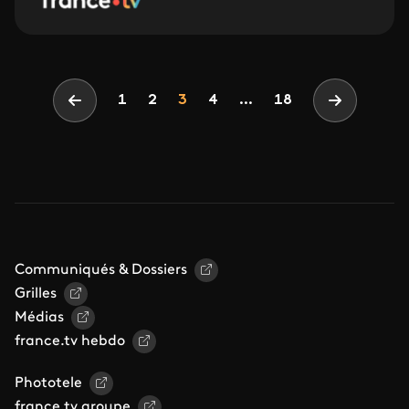
Pagination
Page
Page
Page
1
2
3
4
...
18
Page précédente
Page suiv
Communiqués & Dossiers
Grilles
Médias
france.tv hebdo
Phototele
france.tv groupe