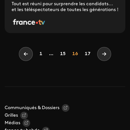
Tout est réuni pour surprendre les candidats…
et les téléspectateurs de toutes les générations !
Pagination
Page
Page
Page
1
...
15
16
17
Page précédente
Page suiva
Communiqués & Dossiers
Grilles
Médias