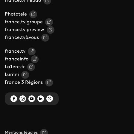
france.tv hebdo
Phototele
france.tv groupe
france.tv preview
france.tv&vous
france.tv
franceinfo
La1ere.fr
Lumni
France 3 Régions
Mentions légales