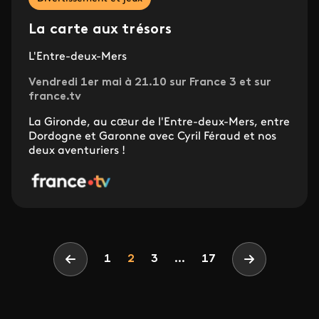
La carte aux trésors
L'Entre-deux-Mers
Vendredi 1er mai à 21.10 sur France 3 et sur
france.tv
La Gironde, au cœur de l'Entre-deux-Mers, entre
Dordogne et Garonne avec Cyril Féraud et nos
deux aventuriers !
Pagination
Page
Page
Page
1
2
3
...
17
Page précédente
Page suivan