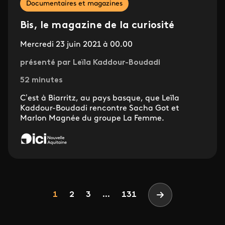
Documentaires et magazines
Bis, le magazine de la curiosité
Mercredi 23 juin 2021 à 00.00
présenté par Leïla Kaddour-Boudadi
52 minutes
C’est à Biarritz, au pays basque, que Leïla
Kaddour-Boudadi rencontre Sacha Got et
Marlon Magnée du groupe La Femme.
Pagination
Page
Page
Page
1
2
3
...
131
Page suivante