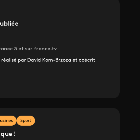
ubliée
rance 3 et sur france.tv
éalisé par David Korn-Brzoza et coécrit
azines
Sport
que !