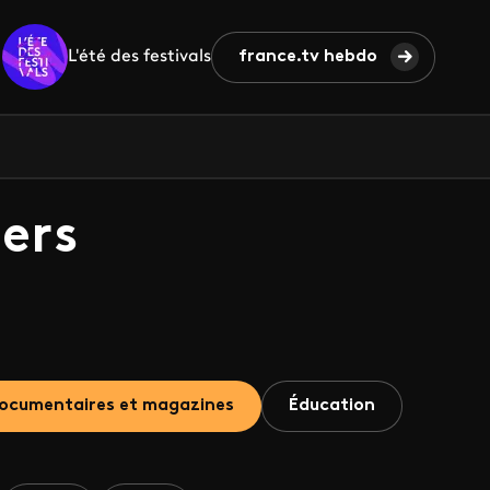
L'été des festivals
france.tv hebdo
ers
ocumentaires et magazines
Éducation