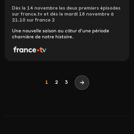
Dès le 14 novembre les deux premiers épisodes
sur france.tv et dès le mardi 18 novembre à
21.10 sur France 2
Une nouvelle saison au cœur d'une période
charnière de notre histoire.
Pagination
Page
Page
Page
1
2
3
Page suivante