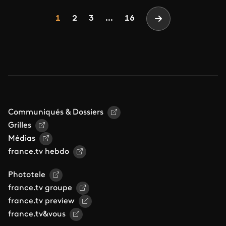
Pagination
Page
Page
Page
1
2
3
...
16
Page suivante
Communiqués & Dossiers
Grilles
Médias
france.tv hebdo
Phototele
france.tv groupe
france.tv preview
france.tv&vous