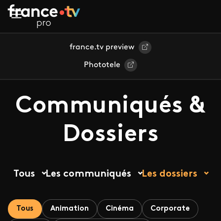
Aller au contenu principal
france.tv preview
Phototele
Communiqués &
Dossiers
Tous
Les communiqués
Les dossiers
Tous
Animation
Cinéma
Corporate