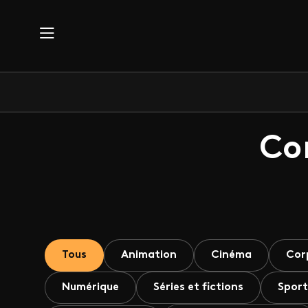
Aller au contenu principal
Co
Tous
Animation
Cinéma
Cor
Numérique
Séries et fictions
Sport