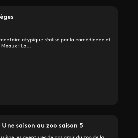
ièges
mentaire atypique réalisé par la comédienne et
Meaux : La...
Une saison au zoo saison 5
 suivre les aventures de nos amis du zoo de la