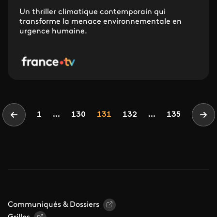
Un thriller climatique contemporain qui
transforme la menace environnementale en
urgence humaine.
Pagination
Page
Page
Page
1
...
130
131
132
...
135
Page précédente
Pag
Communiqués & Dossiers