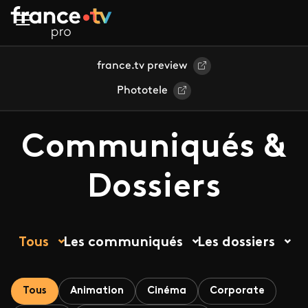
Aller au contenu principal
france.tv preview
Phototele
Communiqués &
Dossiers
Tous
Les communiqués
Les dossiers
Tous
Animation
Cinéma
Corporate