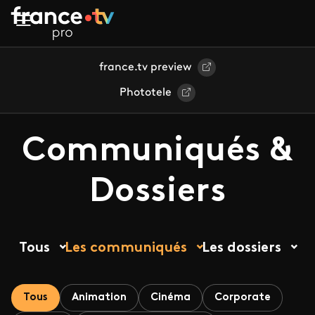
Aller au contenu principal
france.tv preview
Phototele
Communiqués &
Dossiers
Tous
Les communiqués
Les dossiers
Tous
Animation
Cinéma
Corporate