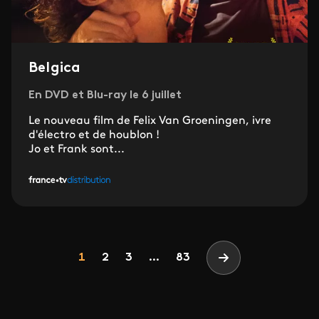
Belgica
En DVD et Blu-ray le 6 juillet
Le nouveau film de Felix Van Groeningen, ivre
d'électro et de houblon !
Jo et Frank sont...
Pagination
Page
Page
Page
1
2
3
...
83
Page suivante