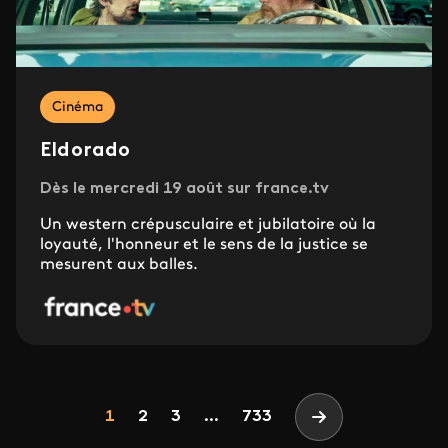
Cinéma
Eldorado
Dès le mercredi 19 août sur france.tv
Un western crépusculaire et jubilatoire où la
loyauté, l'honneur et le sens de la justice se
mesurent aux balles.
Pagination
Page
Page
Page
1
2
3
...
733
Page suivante