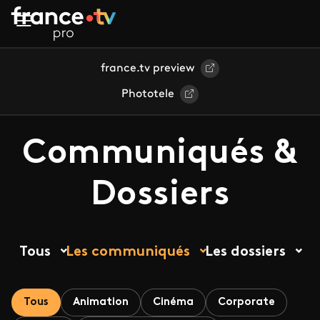
Aller au contenu principal
france.tv preview
Phototele
Communiqués &
Dossiers
Tous
Les communiqués
Les dossiers
Tous
Animation
Cinéma
Corporate