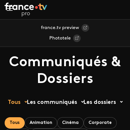
Aller au contenu principal
france.tv preview
Phototele
Communiqués &
Dossiers
Tous
Les communiqués
Les dossiers
Tous
Animation
Cinéma
Corporate