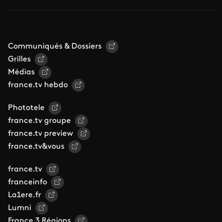
Communiqués & Dossiers
Grilles
Médias
france.tv hebdo
Phototele
france.tv groupe
france.tv preview
france.tv&vous
france.tv
franceinfo
La1ere.fr
Lumni
France 3 Régions