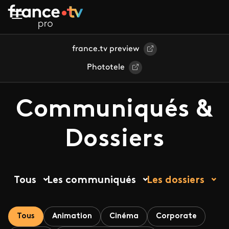
Aller au contenu principal
france.tv preview
Phototele
Communiqués &
Dossiers
Tous
Les communiqués
Les dossiers
Tous
Animation
Cinéma
Corporate