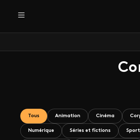
Aller au contenu principal
Co
Tous
Animation
Cinéma
Cor
Numérique
Séries et fictions
Sport