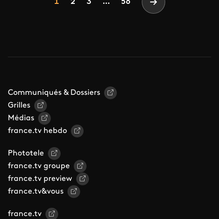
Page
Page
Page
1
2
3
...
56
Page suivante
Communiqués & Dossiers
Grilles
Médias
france.tv hebdo
Phototele
france.tv groupe
france.tv preview
france.tv&vous
france.tv