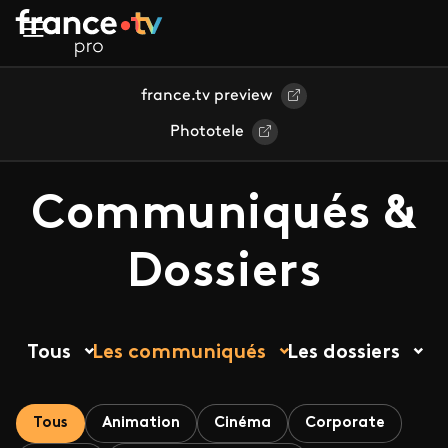
Aller au contenu principal
france.tv preview
Phototele
Communiqués &
Dossiers
Tous
Les communiqués
Les dossiers
Tous
Animation
Cinéma
Corporate