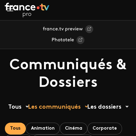
Aller au contenu principal
france.tv preview
Phototele
Communiqués &
Dossiers
Tous
Les communiqués
Les dossiers
Tous
Animation
Cinéma
Corporate