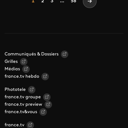
Page
Page
Page
1
2
3
...
56
Page suivante
Communiqués & Dossiers
Grilles
Médias
france.tv hebdo
Phototele
france.tv groupe
france.tv preview
france.tv&vous
france.tv