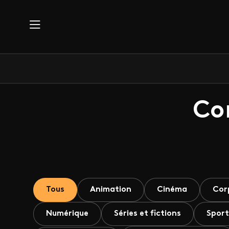
Aller au contenu principal
Co
Tous
Animation
Cinéma
Cor
Numérique
Séries et fictions
Sport