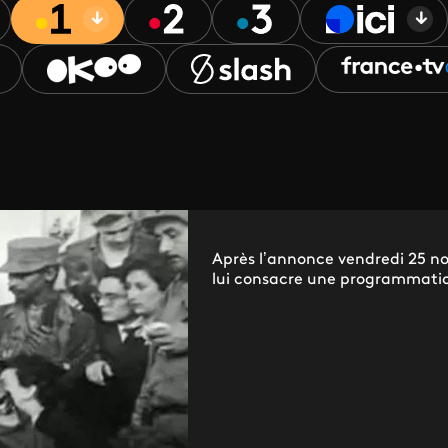
Après l’annonce vendredi 25 no
lui consacre une programmation