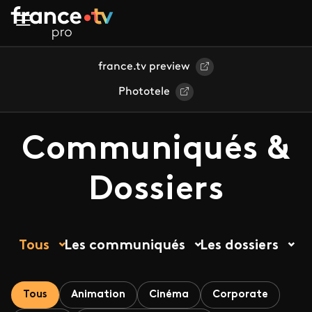
Aller au contenu principal
france.tv preview
Phototele
Communiqués &
Dossiers
Tous
Les communiqués
Les dossiers
Tous
Animation
Cinéma
Corporate