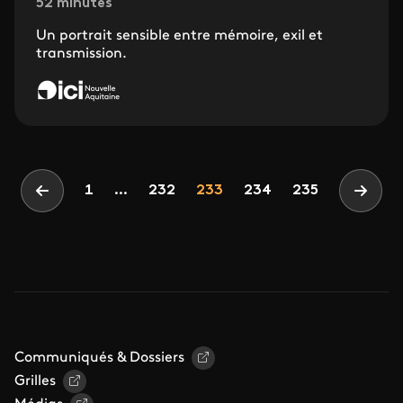
52 minutes
Un portrait sensible entre mémoire, exil et
transmission.
Pagination
Page
Page
Page
1
...
232
233
234
235
Page précédente
Page 
Communiqués & Dossiers
Grilles