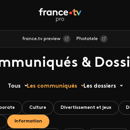
france.tv preview
Phototele
mmuniqués & Dossi
Tous
Les communiqués
Les dossiers
porate
Culture
Divertissement et jeux
D
Information