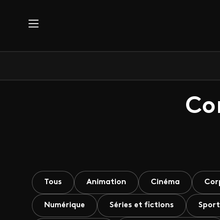
Aller au contenu principal
Co
Tous
Animation
Cinéma
Cor
Numérique
Séries et fictions
Sport