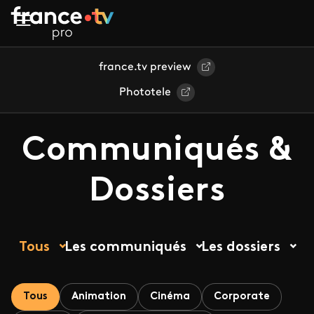
Aller au contenu principal
france.tv preview
Phototele
Communiqués &
Dossiers
Tous
Les communiqués
Les dossiers
Tous
Animation
Cinéma
Corporate