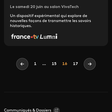
Le samedi 20 juin au salon VivaTech
Un dispositif expérimental qui explore de
nouvelles façons de transmettre les savoirs
historiques.
Pagination
Page
Page
Page
1
...
15
16
17
Page précédente
Page suiva
Communiqués & Dossiers