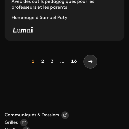
Avec des outils pédagogiques pour les
professeurs et les parents
Hommage à Samuel Paty
Pagination
Page
Page
Page
1
2
3
...
16
Page suivante
Communiqués & Dossiers
Grilles