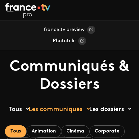
Aller au contenu principal
france.tv preview
Phototele
Communiqués &
Dossiers
Tous
Les communiqués
Les dossiers
Tous
Animation
Cinéma
Corporate