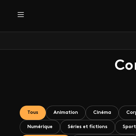
Aller au contenu principal
Co
Tous
Animation
Cinéma
Cor
Numérique
Séries et fictions
Sport