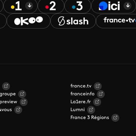
france.tv
 groupe
franceinfo
 preview
La1ere.fr
&vous
Lumni
France 3 Régions