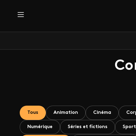
Aller au contenu principal
Co
Tous
Animation
Cinéma
Cor
Numérique
Séries et fictions
Sport