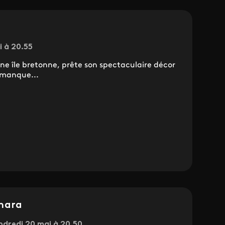
i à 20.55
ne île bretonne, prête son spectaculaire décor
e manque...
nnara
endredi 20 mai à 20.50