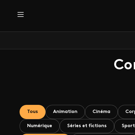
Aller au contenu principal
Co
Tous
Animation
Cinéma
Cor
Numérique
Séries et fictions
Sport