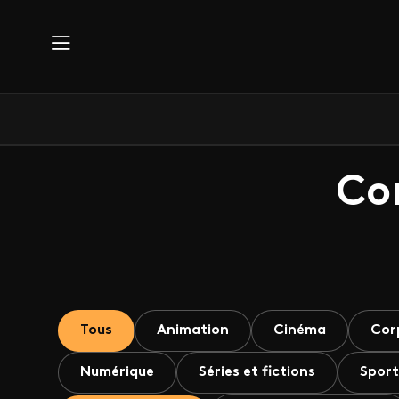
Aller au contenu principal
Co
Tous
Animation
Cinéma
Cor
Numérique
Séries et fictions
Sport