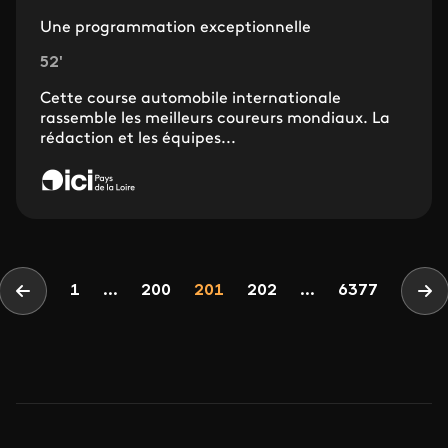
Une programmation exceptionnelle
52'
Cette course automobile internationale
rassemble les meilleurs coureurs mondiaux. La
rédaction et les équipes...
Pagination
Page
Page
Page
1
...
200
201
202
...
6377
Page précédente
Pa