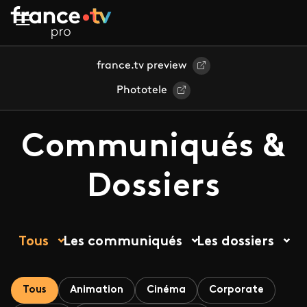
Aller au contenu principal
france.tv preview
Phototele
Communiqués &
Dossiers
Tous
Les communiqués
Les dossiers
Tous
Animation
Cinéma
Corporate