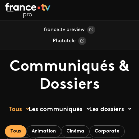
Aller au contenu principal
france.tv preview
Phototele
Communiqués &
Dossiers
Tous
Les communiqués
Les dossiers
Tous
Animation
Cinéma
Corporate