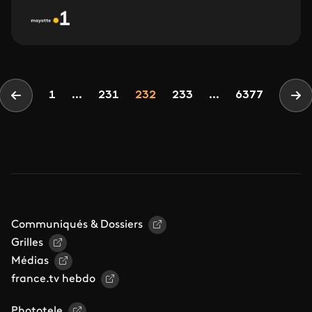
Pagination
Page
Page
Page
1
...
231
232
233
...
6377
Page précédente
Pa
Communiqués & Dossiers
Grilles
Médias
france.tv hebdo
Phototele