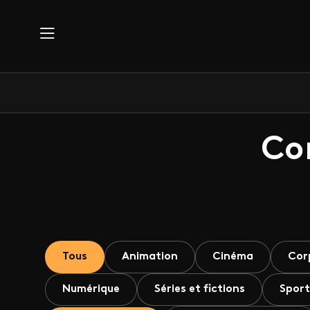
Aller au contenu principal
Co
Tous
Animation
Cinéma
Cor
Numérique
Séries et fictions
Sport