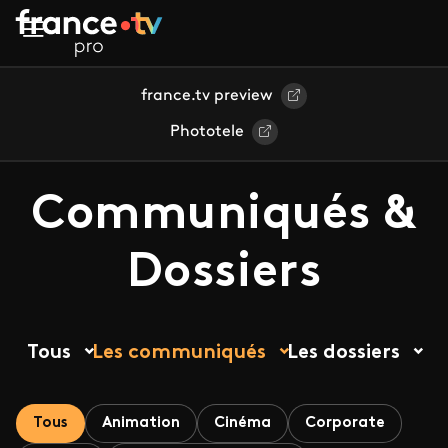
Aller au contenu principal
france.tv preview
Phototele
Communiqués &
Dossiers
Tous
Les communiqués
Les dossiers
Tous
Animation
Cinéma
Corporate