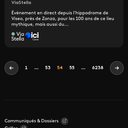
ViaStella
Évènement en direct depuis l'hippodrome de
Viseo, près de Zonza, pour les 100 ans de ce lieu
mythique, mais aussi du...
Pagination
Page
Page
Page
1
...
53
54
55
...
6238
Page précédente
Page
Communiqués & Dossiers