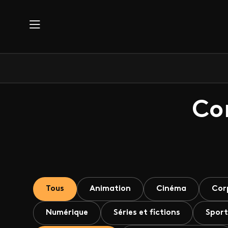
Aller au contenu principal
Co
Tous
Animation
Cinéma
Cor
Numérique
Séries et fictions
Sport