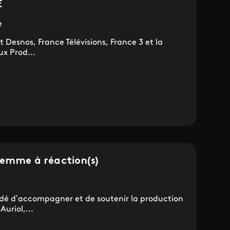
E
e
 Desnos, France Télévisions, France 3 et la
x Prod...
femme à réaction(s)
cidé d’accompagner et de soutenir la production
uriol,...