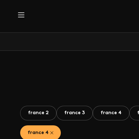
Aller au contenu principal
france 2
france 3
france 4
france 4