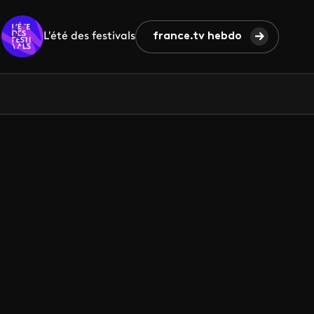
L'été des festivals
france.tv hebdo