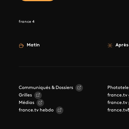
france 4
Matin
Après
Communiqués & Dossiers
Phototele
Grilles
france.tv
Médias
france.tv
france.tv hebdo
france.tv