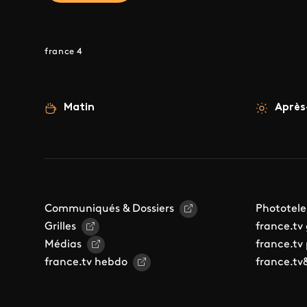
france 4
Matin
Après
Communiqués & Dossiers
Phototele
Grilles
france.tv
Médias
france.tv
france.tv hebdo
france.tv