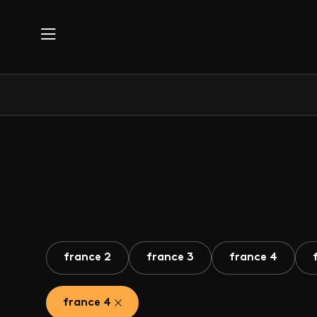
Aller au contenu principal
france 2
france 3
france 4
france 4