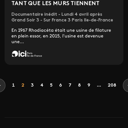
TANT QUE LES MURS TIENNENT
Documentaire inédit - Lundi 4 avril après
Grand Soir 3 - Sur France 3 Paris Ile-de-France
En 1967 Rhodiacéta était une usine de filature
en plein essor, en 2015, l'usine est devenue
une...
Pagination
Page
Page
Page
Page
Page
Page
Page
Page
Page
1
2
3
4
5
6
7
8
9
...
208
Page précédente