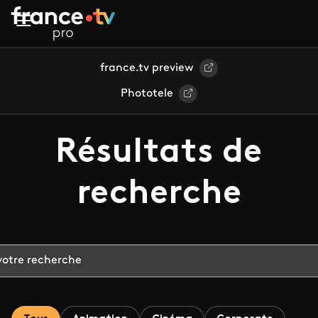
Aller au contenu principal
france.tv preview
Phototele
Résultats de
recherche