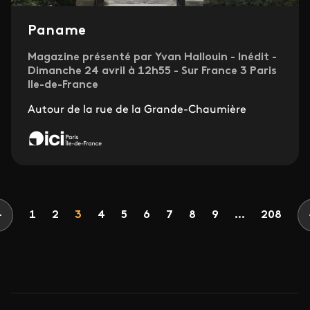
Paname
Magazine présenté par Yvan Hallouin - Inédit -
Dimanche 24 avril à 12h55 - Sur France 3 Paris
Ile-de-France
Autour de la rue de la Grande-Chaumière
Pagination
Page
Page
Page
Page
Page
Page
Page
Page
Page
1
2
3
4
5
6
7
8
9
...
208
Page précédente