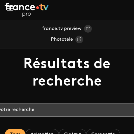
Aller au contenu principal
france.tv preview
Phototele
Résultats de
recherche