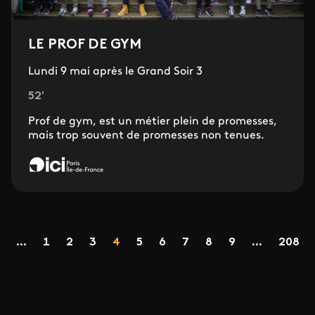
LE PROF DE GYM
Lundi 9 mai après le Grand Soir 3
52'
Prof de gym, est un métier plein de promesses,
mais trop souvent de promesses non tenues.
Pagination
Page
Page
Page
Page
Page
Page
Page
Page
Page
...
1
2
3
4
5
6
7
8
9
...
208
ge précédente