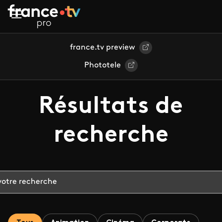
Aller au contenu principal
france.tv preview
Phototele
Résultats de
recherche