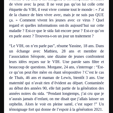
de vivre avec la peur. Il ne veut pas qu’on lui colle cette
étiquette du VIH, il veut vivre comme tout le monde :
« J’ai
de la chance de bien vivre avec, mais je ne suis pas QUE
ça. »
Comment vivent les jeunes avec ce virus ?
Quel
regard et quelles informations ont-ils aujourd’hui sur cette
maladie ?
Est-ce que le sida fait encore peur ?
Est-ce qu’on
en parle assez ?
Trouvera-t-on un jour un traitement ?
“Le VIH, on n’en parle pas”
,
résume Yassine, 18 ans.
Dans
un échange avec Mathieu, 28 ans et membre de
l’association Séropote, une dizaine de jeunes confrontent
leurs idées reçues sur le VIH. Une parole sans filtre et
beaucoup de questions. Morgane, 24 ans, s'interroge :
“Est-
ce qu’on peut être mère en étant séropositive ?
C’est le cas
de Thaïs, 46 ans et maman de Lewis, bientôt 3 ans. Une
maternité qui n’avait rien d’évident au départ. Contaminée
au début des années 90, elle fait partie de la génération des
années noires du sida.
“Pendant longtemps, j’ai cru que je
n’aurais jamais d’enfant, on me disait que j’allais laisser un
orphelin. Alors le voir en pleine santé, c’est super !”
Un
témoignage fort qui donne de l’espoir à la génération 2021.