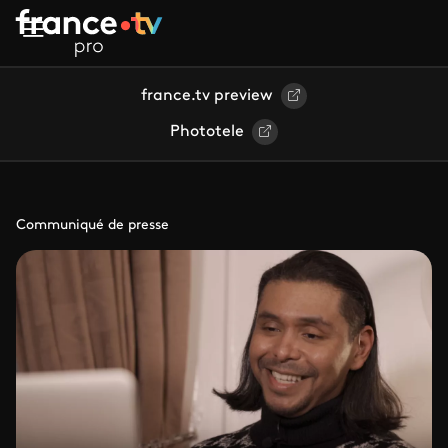
Aller au contenu principal
france.tv preview
Phototele
Communiqué de presse