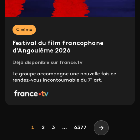
Cinéma
Festival du film francophone
d'Angoulême 2026
Déjà disponible sur france.tv
Le groupe accompagne une nouvelle fois ce
rendez-vous incontournable du 7ᵉ art.
Pagination
Page
Page
Page
1
2
3
...
6377
Page suivante