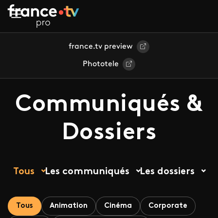
Aller au contenu principal
france.tv preview
Phototele
Communiqués &
Dossiers
Tous
Les communiqués
Les dossiers
Tous
Animation
Cinéma
Corporate