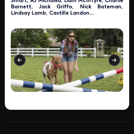
Smart
,
AJ Michalka
,
Liam McIntyre
,
Charlie
Barnett
,
Jack Griffo
,
Nick Bateman
,
Lindsay Lamb
,
Castille Landon
...