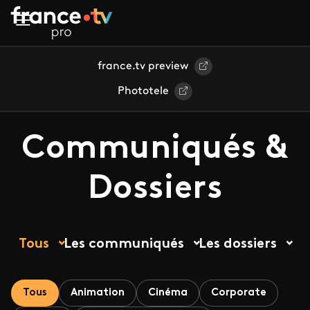
Aller au contenu principal
france.tv preview
Phototele
Communiqués &
Dossiers
Tous
Les communiqués
Les dossiers
Tous
Animation
Cinéma
Corporate