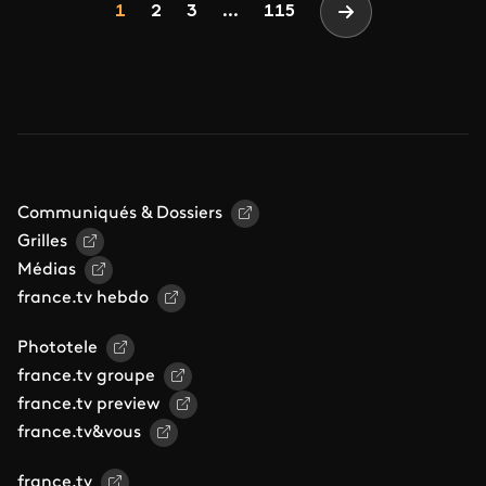
Page
Page
Page
1
2
3
...
115
Page suivante
Communiqués & Dossiers
Grilles
Médias
france.tv hebdo
Phototele
france.tv groupe
france.tv preview
france.tv&vous
france.tv