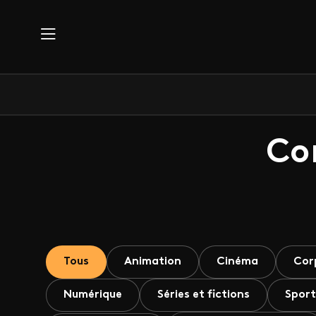
Aller au contenu principal
Co
Tous
Animation
Cinéma
Cor
Numérique
Séries et fictions
Sport