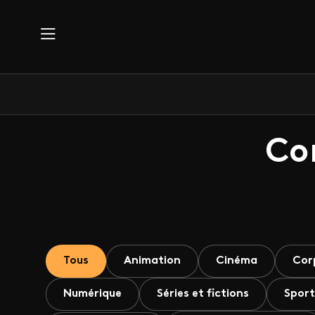
Aller au contenu principal
Co
Tous
Animation
Cinéma
Cor
Numérique
Séries et fictions
Sport