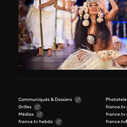
Communiqués & Dossiers
Phototele
Grilles
france.tv
Médias
france.tv
france.tv hebdo
france.tv