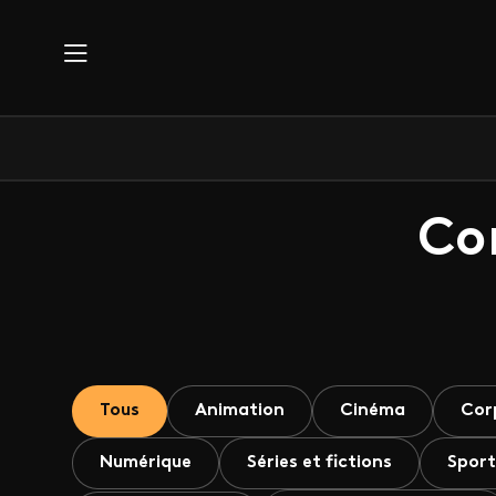
Aller au contenu principal
Co
Tous
Animation
Cinéma
Cor
Numérique
Séries et fictions
Sport