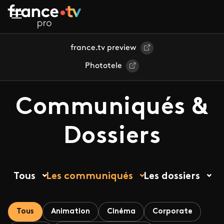
Aller au contenu principal
france.tv preview
Phototele
Communiqués &
Dossiers
Tous
Les communiqués
Les dossiers
Tous
Animation
Cinéma
Corporate