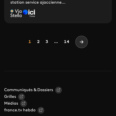
station service ajaccienne...
Pagination
Page
Page
Page
1
2
3
...
14
Page suivante
Communiqués & Dossiers
Grilles
Médias
france.tv hebdo