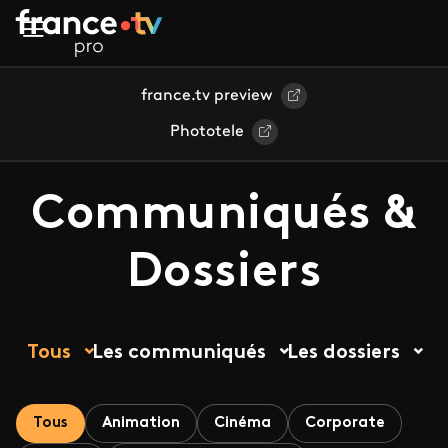
Aller au contenu principal
france.tv preview
Phototele
Communiqués &
Dossiers
Tous
Les communiqués
Les dossiers
Tous
Animation
Cinéma
Corporate